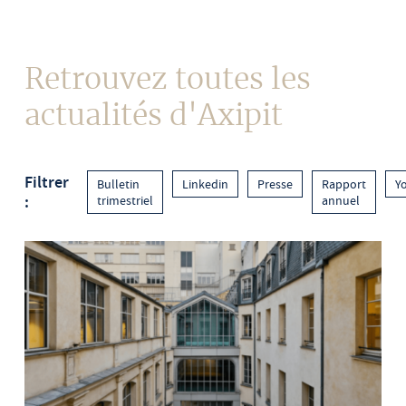
Contact
Retrouvez toutes les
actualités d'Axipit
Filtrer
Bulletin
Linkedin
Presse
Rapport
Y
:
trimestriel
annuel